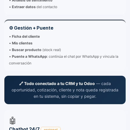
•
Análisis de sentimiento
•
Extraer datos
del contacto
⚙️ Gestión + Puente
•
Ficha del cliente
•
Mis clientes
•
Buscar producto
(stock real)
•
Puente a WhatsApp
: continúa el chat por WhatsApp y vincula la
conversación
🔗 Todo conectado a tu CRM y tu Odoo
— cada
oportunidad, cotización, cliente y nota queda registrada
en tu sistema, sin copiar y pegar.
🤖
Chatbot 24/7
opcional