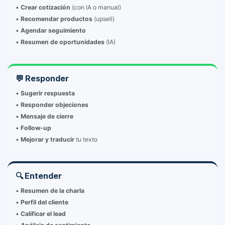
•
Crear cotización
(con IA o manual)
•
Recomendar productos
(upsell)
•
Agendar seguimiento
•
Resumen de oportunidades
(IA)
💬 Responder
•
Sugerir respuesta
•
Responder objeciones
•
Mensaje de cierre
•
Follow-up
•
Mejorar y traducir
tu texto
🔍 Entender
•
Resumen de la charla
•
Perfil del cliente
•
Calificar el lead