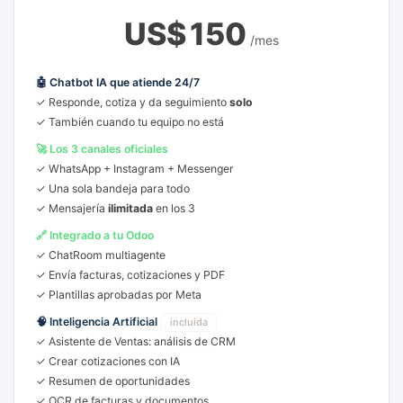
US$
150
/mes
🤖 Chatbot IA que atiende 24/7
✓ Responde, cotiza y da seguimiento
solo
✓ También cuando tu equipo no está
🚀 Los 3 canales oficiales
✓ WhatsApp + Instagram + Messenger
✓ Una sola bandeja para todo
✓ Mensajería
ilimitada
en los 3
🔗 Integrado a tu Odoo
✓ ChatRoom multiagente
✓ Envía facturas, cotizaciones y PDF
✓ Plantillas aprobadas por Meta
🧠 Inteligencia Artificial
incluida
✓ Asistente de Ventas: análisis de CRM
✓ Crear cotizaciones con IA
✓ Resumen de oportunidades
✓ OCR de facturas y documentos