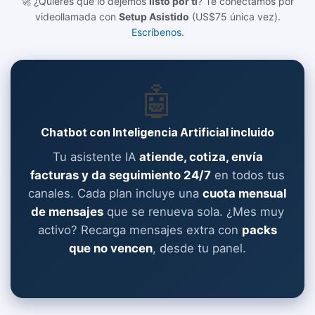
🚀 ¿Quieres que lo dejemos
listo por ti
? Te conectamos por
videollamada con
Setup Asistido
(US$
75
única vez).
Escríbenos
.
🤖
Chatbot con Inteligencia Artificial incluido
Tu asistente IA
atiende, cotiza, envía
facturas y da seguimiento 24/7
en todos tus
canales. Cada plan incluye una
cuota mensual
de mensajes
que se renueva sola. ¿Mes muy
activo? Recarga mensajes extra con
packs
que no vencen
, desde tu panel.