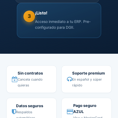
¡Listo!
3
Acceso inmediato a tu ERP. Pre-
configurado para DGII.
Sin contratos
Soporte premium
Cancela cuando
En español y súper
quieras
rápido
Pago seguro
Datos seguros
AZUL
Respaldos
automáticos
Visa y MasterCard