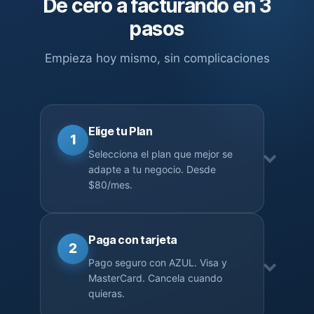
De cero a facturando en 3
pasos
Empieza hoy mismo, sin complicaciones
Elige tu Plan
1
Selecciona el plan que mejor se
adapte a tu negocio. Desde
$80/mes.
Paga con tarjeta
2
Pago seguro con AZUL. Visa y
MasterCard. Cancela cuando
quieras.