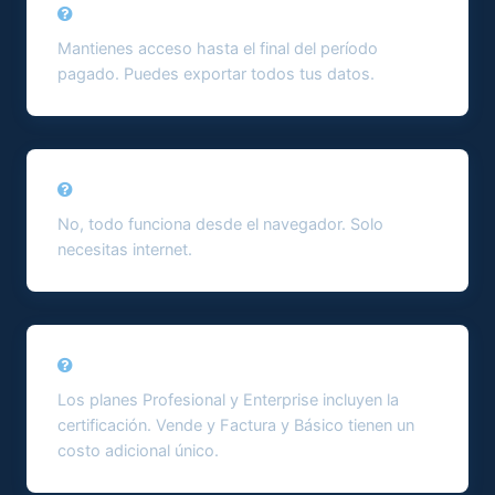
¿Qué pasa si cancelo?
Mantienes acceso hasta el final del período
pagado. Puedes exportar todos tus datos.
¿Necesito instalar algo?
No, todo funciona desde el navegador. Solo
necesitas internet.
¿Incluye la certificación DGII?
Los planes Profesional y Enterprise incluyen la
certificación. Vende y Factura y Básico tienen un
costo adicional único.