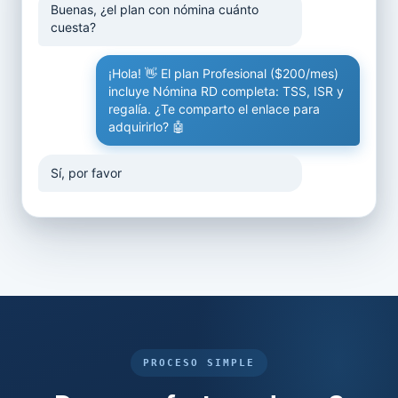
Buenas, ¿el plan con nómina cuánto
cuesta?
¡Hola! 👋 El plan Profesional ($200/mes)
incluye Nómina RD completa: TSS, ISR y
regalía. ¿Te comparto el enlace para
adquirirlo? 🤖
Sí, por favor
PROCESO SIMPLE