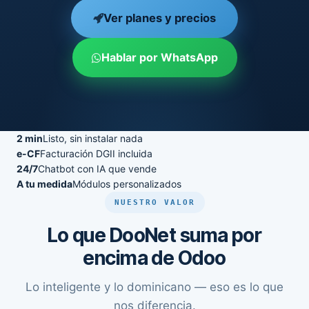
Ver planes y precios
Hablar por WhatsApp
2 min
Listo, sin instalar nada
e-CF
Facturación DGII incluida
24/7
Chatbot con IA que vende
A tu medida
Módulos personalizados
NUESTRO VALOR
Lo que DooNet suma por
encima de Odoo
Lo inteligente y lo dominicano — eso es lo que
nos diferencia.