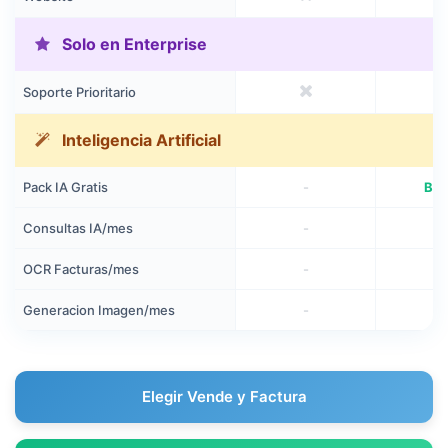
Solo en Enterprise
Soporte Prioritario
Inteligencia Artificial
Pack IA Gratis
-
Bas
Consultas IA/mes
-
1
OCR Facturas/mes
-
1
Generacion Imagen/mes
-
Elegir Vende y Factura